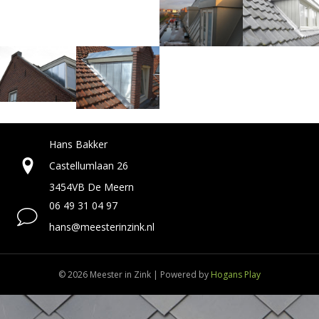
Hans Bakker
Castellumlaan 26
3454VB De Meern
06 49 31 04 97
hans@meesterinzink.nl
© 2026 Meester in Zink
|
Powered by
Hogans Play